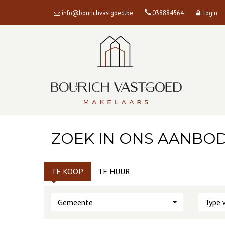
info@bourichvastgoed.be
038884564
login
ZOEK IN ONS AANBO
TE KOOP
TE HUUR
Gemeente
Type 