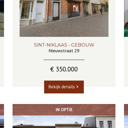
SINT-NIKLAAS - GEBOUW
303 m²
5
2
Nieuwstraat 29
€ 350.000
Bekijk details
IN OPTIE