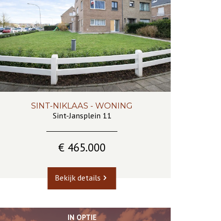
SINT-NIKLAAS - WONING
230 m²
4
1
Sint-Jansplein 11
€ 465.000
Bekijk details
IN OPTIE