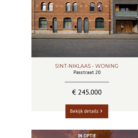
SINT-NIKLAAS - WONING
128 m²
2
1
Passtraat 20
€ 245.000
Bekijk details
IN OPTIE