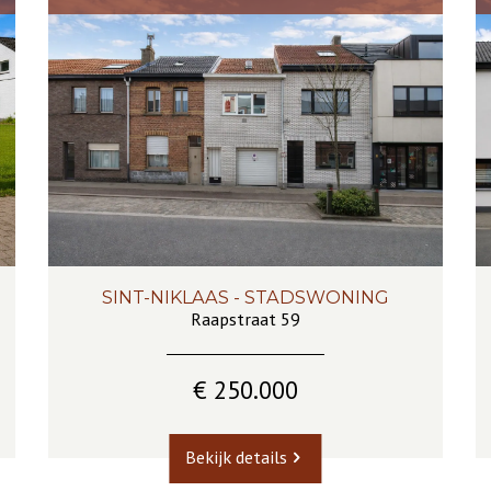
SINT-NIKLAAS - STADSWONING
127 m²
3
1
Ja
Raapstraat 59
€ 250.000
Bekijk details