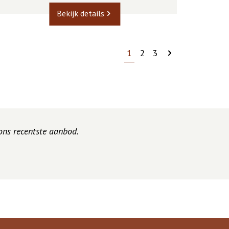
Bekijk details
1
2
3
 ons recentste aanbod.