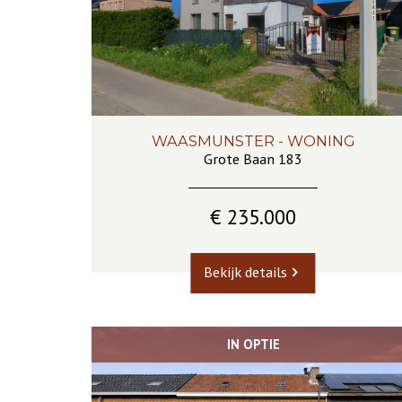
WAASMUNSTER - WONING
153 m²
5
1
Ja
Grote Baan 183
€ 235.000
Bekijk details
IN OPTIE