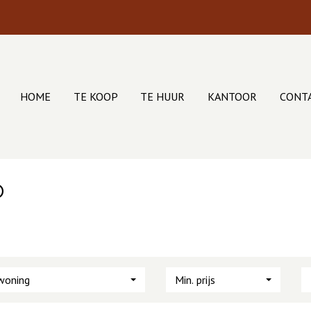
HOME
TE KOOP
TE HUUR
KANTOOR
CONT
D
woning
Min. prijs