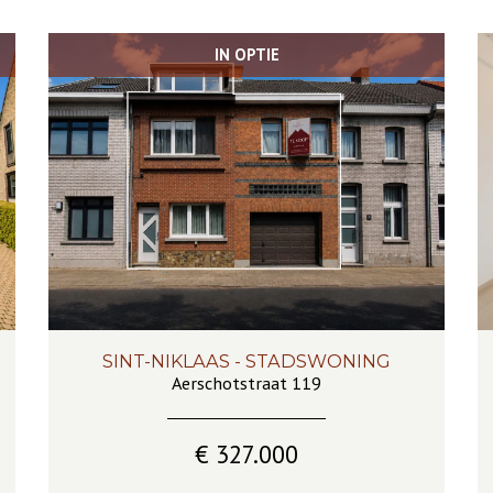
IN OPTIE
SINT-NIKLAAS - STADSWONING
232 m²
6
1
Ja
Aerschotstraat 119
€ 327.000