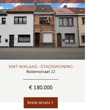
SINT-NIKLAAS - STADSWONING
161 m²
4
1
Rolliersstraat 22
€ 180.000
Bekijk details