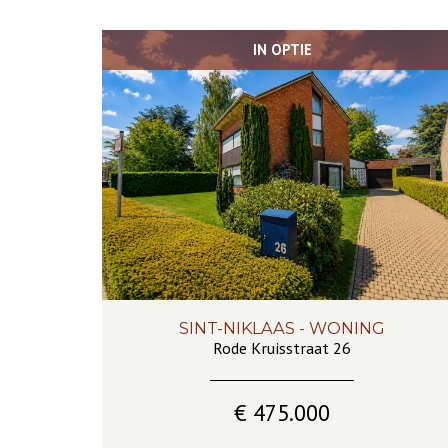
IN OPTIE
SINT-NIKLAAS - WONING
196 m²
6
1
Ja
Rode Kruisstraat 26
€ 475.000